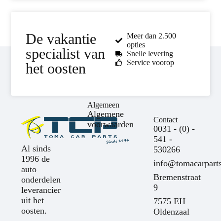
De vakantie
Meer dan 2.500
opties
specialist van
Snelle levering
Service voorop
het oosten
Algemeen
Algemene
Contact
voorwaarden
0031 - (0) -
541 -
Al sinds
530266
1996 de
info@tomacarparts
auto
Bremenstraat
onderdelen
9
leverancier
uit het
7575 EH
oosten.
Oldenzaal