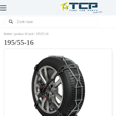
home
/ product 16 inch / 195/55-16
195/55-16