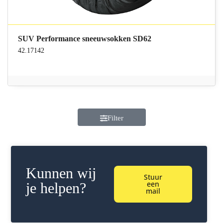
SUV Performance sneeuwsokken SD62
42.17142
Filter
Kunnen wij
Stuur
een
je helpen?
mail