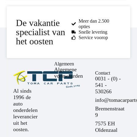
De vakantie
Meer dan 2.500
opties
specialist van
Snelle levering
Service voorop
het oosten
Algemeen
Algemene
Contact
voorwaarden
0031 - (0) -
541 -
Al sinds
530266
1996 de
info@tomacarparts
auto
Bremenstraat
onderdelen
9
leverancier
uit het
7575 EH
oosten.
Oldenzaal