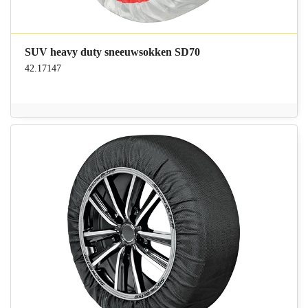
SUV heavy duty sneeuwsokken SD70
42.17147