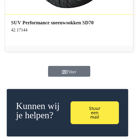
SUV Performance sneeuwsokken SD70
42.17144
Filter
Kunnen wij
Stuur
een
je helpen?
mail