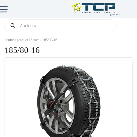
home
/ product 16 inch / 185/80-16
185/80-16