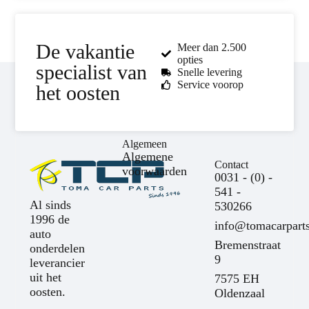
De vakantie
Meer dan 2.500
opties
specialist van
Snelle levering
Service voorop
het oosten
Algemeen
Algemene
Contact
voorwaarden
0031 - (0) -
541 -
Al sinds
530266
1996 de
info@tomacarparts
auto
Bremenstraat
onderdelen
9
leverancier
uit het
7575 EH
oosten.
Oldenzaal