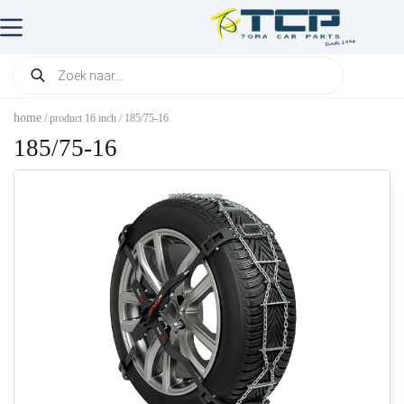
home
/ product 16 inch / 185/75-16
185/75-16