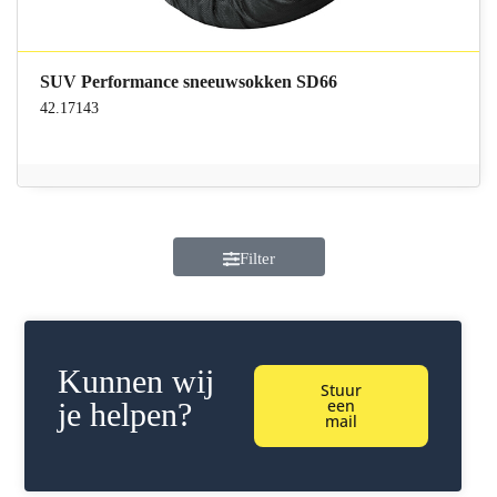
SUV Performance sneeuwsokken SD66
42.17143
Filter
Kunnen wij
Stuur
een
je helpen?
mail