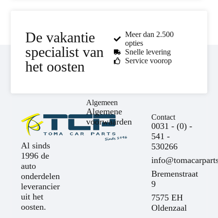
De vakantie
Meer dan 2.500
opties
specialist van
Snelle levering
Service voorop
het oosten
Algemeen
Algemene
Contact
voorwaarden
0031 - (0) -
541 -
Al sinds
530266
1996 de
info@tomacarparts
auto
Bremenstraat
onderdelen
9
leverancier
uit het
7575 EH
oosten.
Oldenzaal