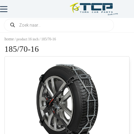
home
/ product 16 inch / 185/70-16
185/70-16