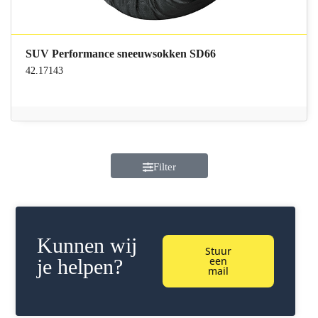
SUV Performance sneeuwsokken SD66
42.17143
Filter
Kunnen wij
Stuur
een
je helpen?
mail