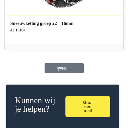
Sneeuwketting groep 22 – 16mm
42.16104
Filter
Kunnen wij
Stuur
een
je helpen?
mail