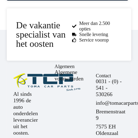
De vakantie
Meer dan 2.500
opties
specialist van
Snelle levering
Service voorop
het oosten
Algemeen
Algemene
Contact
voorwaarden
0031 - (0) -
541 -
Al sinds
530266
1996 de
info@tomacarparts
auto
Bremenstraat
onderdelen
9
leverancier
uit het
7575 EH
oosten.
Oldenzaal