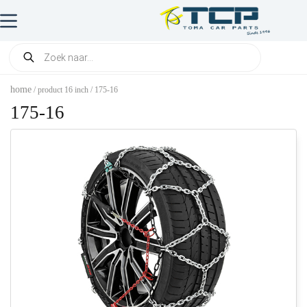
home
/ product 16 inch / 175-16
175-16