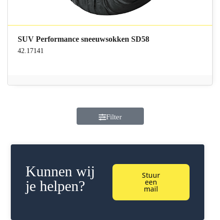
SUV Performance sneeuwsokken SD58
42.17141
Filter
Kunnen wij
Stuur
een
je helpen?
mail