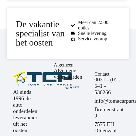
De vakantie
Meer dan 2.500
opties
specialist van
Snelle levering
Service voorop
het oosten
Algemeen
Algemene
Contact
voorwaarden
0031 - (0) -
541 -
Al sinds
530266
1996 de
info@tomacarparts
auto
Bremenstraat
onderdelen
9
leverancier
uit het
7575 EH
oosten.
Oldenzaal