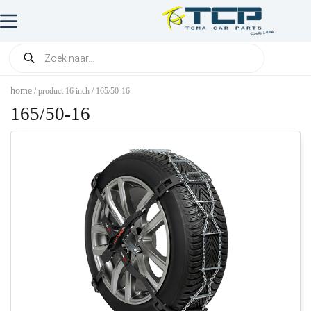
home
/ product 16 inch / 165/50-16
165/50-16