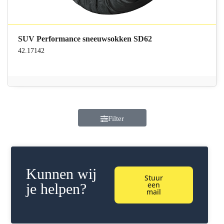
SUV Performance sneeuwsokken SD62
42.17142
Filter
Kunnen wij
Stuur
een
je helpen?
mail