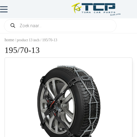
home
/ product 13 inch / 195/70-13
195/70-13