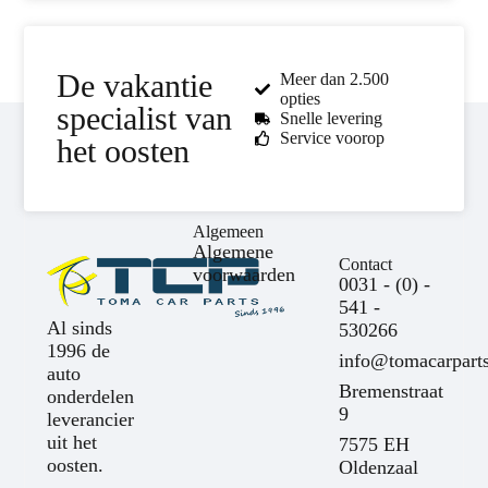
De vakantie
Meer dan 2.500
opties
specialist van
Snelle levering
Service voorop
het oosten
Algemeen
Algemene
Contact
voorwaarden
0031 - (0) -
541 -
Al sinds
530266
1996 de
info@tomacarparts
auto
Bremenstraat
onderdelen
9
leverancier
uit het
7575 EH
oosten.
Oldenzaal