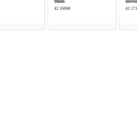
9mm
snee
42.16068
42.17