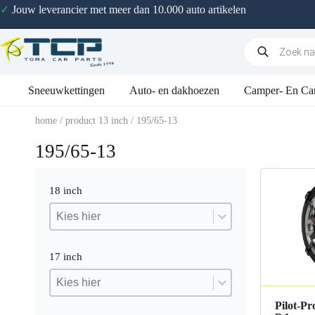
✓
Jouw leverancier met meer dan 10.000 auto artikelen
Sneeuwkettingen
Auto- en dakhoezen
Camper- En Ca
home
/ product 13 inch / 195/65-13
195/65-13
18 inch
18 inch
18 inch
18 inch
17 inch
17 inch
17 inch
17 inch
Pilot-Pr