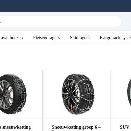
ravanhoezen
Fietsendragers
Skidragers
Kargo rack syst
o sneeuwketting
Sneeuwketting groep 6 –
SUV 