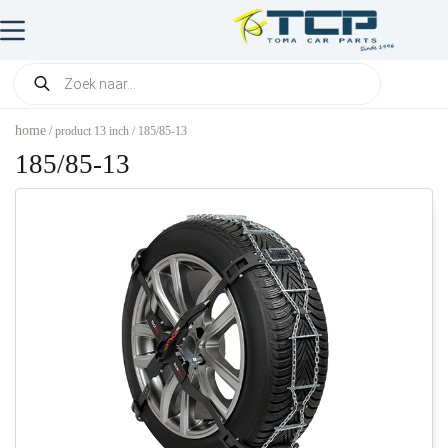
home
/ product 13 inch / 185/85-13
185/85-13