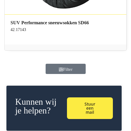
SUV Performance sneeuwsokken SD66
42.17143
Filter
Kunnen wij
Stuur
een
je helpen?
mail