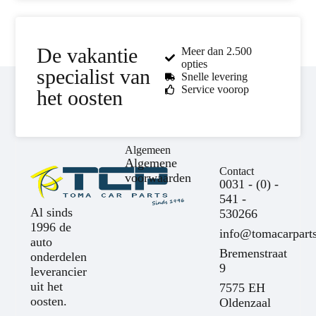
De vakantie
Meer dan 2.500
opties
specialist van
Snelle levering
Service voorop
het oosten
Algemeen
Algemene
Contact
voorwaarden
0031 - (0) -
541 -
Al sinds
530266
1996 de
info@tomacarparts
auto
Bremenstraat
onderdelen
9
leverancier
uit het
7575 EH
oosten.
Oldenzaal