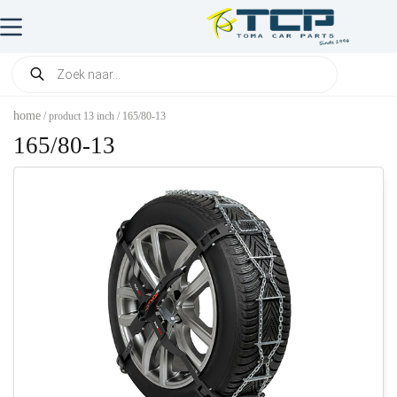
home
/ product 13 inch / 165/80-13
165/80-13