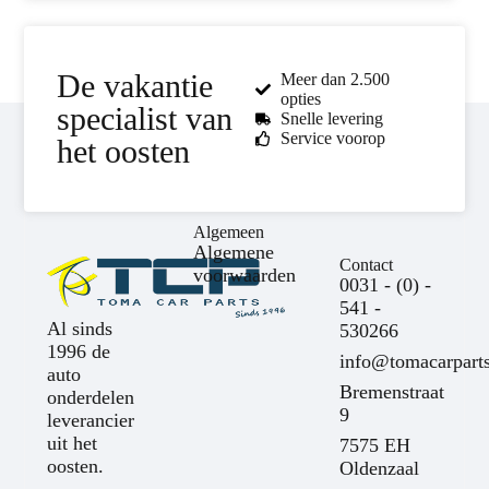
De vakantie
Meer dan 2.500
opties
specialist van
Snelle levering
Service voorop
het oosten
Algemeen
Algemene
Contact
voorwaarden
0031 - (0) -
541 -
Al sinds
530266
1996 de
info@tomacarparts
auto
Bremenstraat
onderdelen
9
leverancier
uit het
7575 EH
oosten.
Oldenzaal