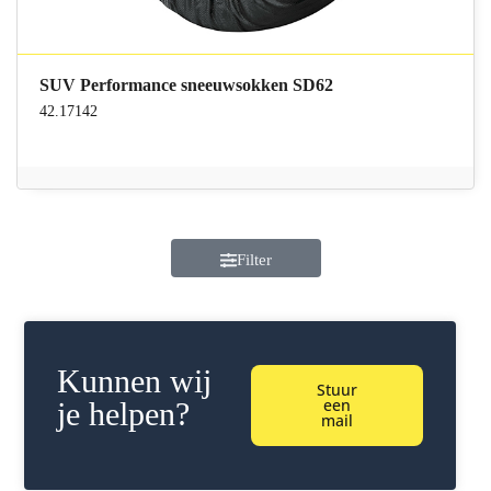
SUV Performance sneeuwsokken SD62
42.17142
Filter
Kunnen wij
Stuur
een
je helpen?
mail