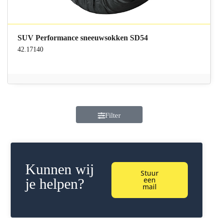
SUV Performance sneeuwsokken SD54
42.17140
Filter
Kunnen wij
Stuur
een
je helpen?
mail