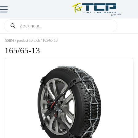
home
/ product 13 inch / 165/65-13
165/65-13