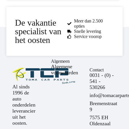
De vakantie
Meer dan 2.500
opties
specialist van
Snelle levering
Service voorop
het oosten
Algemeen
Algemene
Contact
voorwaarden
0031 - (0) -
541 -
Al sinds
530266
1996 de
info@tomacarparts
auto
Bremenstraat
onderdelen
9
leverancier
uit het
7575 EH
oosten.
Oldenzaal