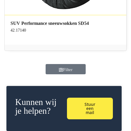
SUV Performance sneeuwsokken SD54
42.17140
Filter
Kunnen wij
Stuur
een
je helpen?
mail