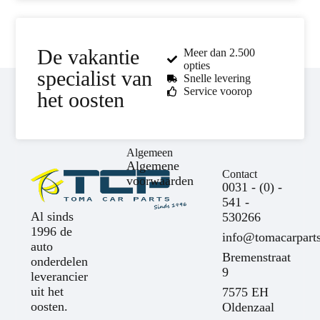
De vakantie
Meer dan 2.500
opties
specialist van
Snelle levering
Service voorop
het oosten
Algemeen
Algemene
Contact
voorwaarden
0031 - (0) -
541 -
Al sinds
530266
1996 de
info@tomacarparts
auto
Bremenstraat
onderdelen
9
leverancier
uit het
7575 EH
oosten.
Oldenzaal