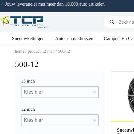
✓
Jouw leverancier met meer dan 10.000 auto artikelen
Sneeuwkettingen
Auto- en dakhoezen
Camper- En Ca
home
/ product 12 inch / 500-12
500-12
13 inch
13 inch
13 inch
13 inch
12 inch
12 inch
12 inch
12 inch
Sneeuwk