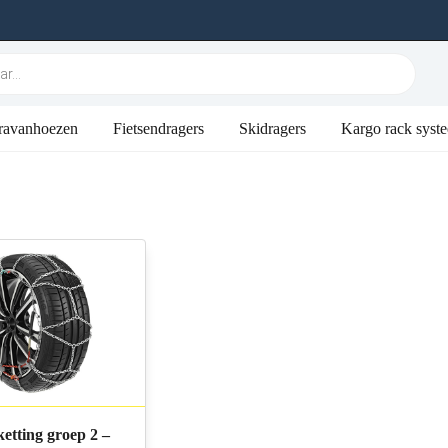
ravanhoezen
Fietsendragers
Skidragers
Kargo rack syst
etting groep 2 –