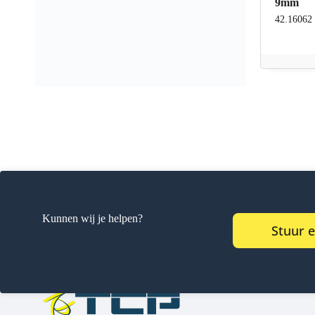
9mm
42.16062
Kunnen wij je helpen?
Stuur 