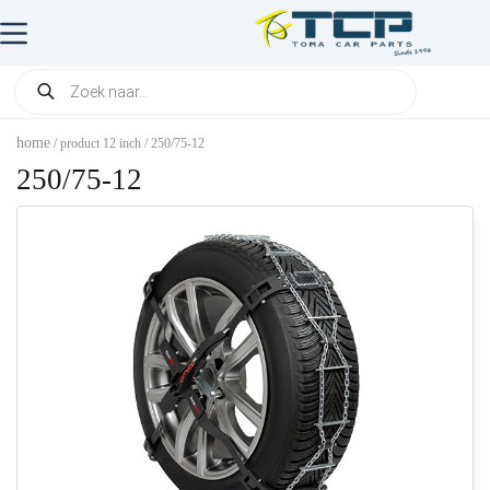
home
/ product 12 inch / 250/75-12
250/75-12