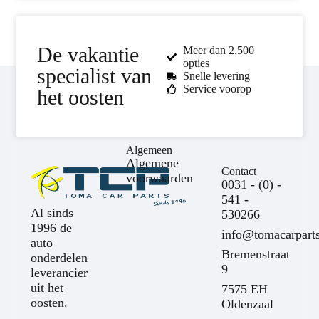
De vakantie
Meer dan 2.500
opties
specialist van
Snelle levering
Service voorop
het oosten
Algemeen
Algemene
Contact
voorwaarden
0031 - (0) -
541 -
Al sinds
530266
1996 de
info@tomacarparts
auto
Bremenstraat
onderdelen
9
leverancier
uit het
7575 EH
oosten.
Oldenzaal