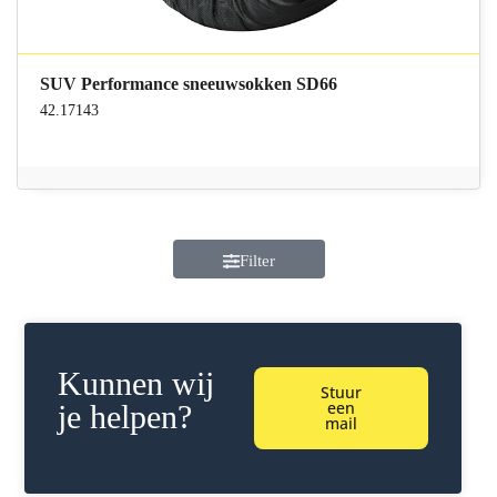
SUV Performance sneeuwsokken SD66
42.17143
Filter
Kunnen wij
Stuur
een
je helpen?
mail