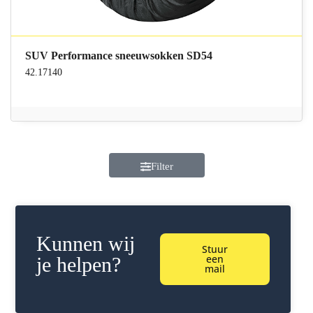
SUV Performance sneeuwsokken SD54
42.17140
Filter
Kunnen wij
Stuur
een
je helpen?
mail