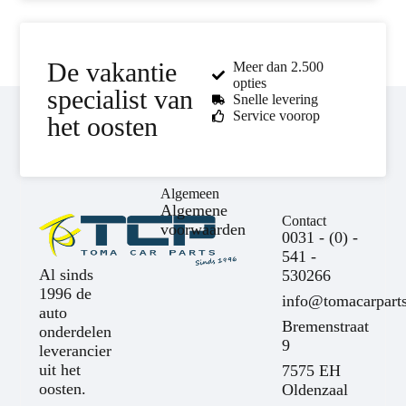
De vakantie
Meer dan 2.500
opties
specialist van
Snelle levering
Service voorop
het oosten
Algemeen
Algemene
Contact
voorwaarden
0031 - (0) -
541 -
Al sinds
530266
1996 de
info@tomacarparts
auto
Bremenstraat
onderdelen
9
leverancier
uit het
7575 EH
oosten.
Oldenzaal