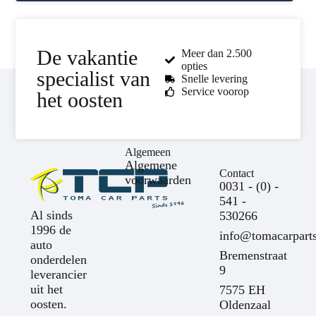
De vakantie
Meer dan 2.500
opties
specialist van
Snelle levering
Service voorop
het oosten
Algemeen
Algemene
Contact
voorwaarden
0031 - (0) -
541 -
Al sinds
530266
1996 de
info@tomacarparts
auto
Bremenstraat
onderdelen
9
leverancier
uit het
7575 EH
oosten.
Oldenzaal