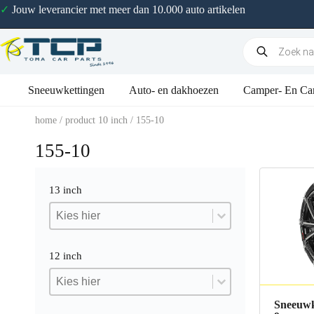
✓
Jouw leverancier met meer dan 10.000 auto artikelen
Sneeuwkettingen
Auto- en dakhoezen
Camper- En Ca
home
/ product 10 inch / 155-10
155-10
13 inch
13 inch
13 inch
13 inch
12 inch
12 inch
12 inch
12 inch
Sneeuwk