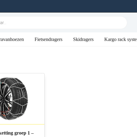
ravanhoezen
Fietsendragers
Skidragers
Kargo rack syst
etting groep 1 –