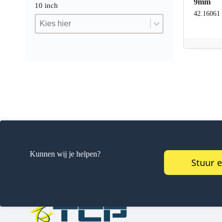
9mm
10 inch
42.16061
10 inch
10 inch
10 inch
Kunnen wij je helpen?
Stuur 