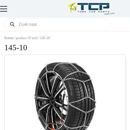
home
/ product 10 inch / 145-10
145-10