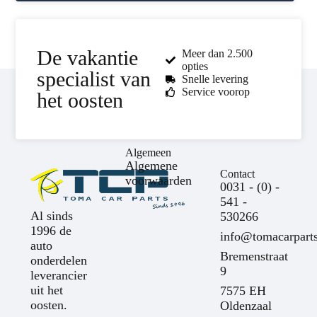
De vakantie
Meer dan 2.500
opties
specialist van
Snelle levering
Service voorop
het oosten
Algemeen
Algemene
Contact
voorwaarden
0031 - (0) -
541 -
Al sinds
530266
1996 de
info@tomacarparts
auto
Bremenstraat
onderdelen
9
leverancier
uit het
7575 EH
oosten.
Oldenzaal